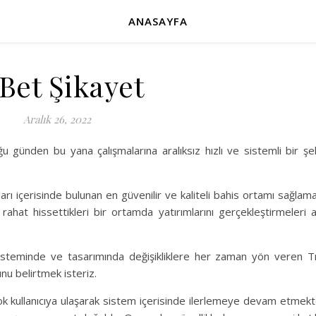
ANASAYFA
Bet Şikayet
Aralık 26, 2022
u günden bu yana çalışmalarına aralıksız hızlı ve sistemli bir şe
nırları içerisinde bulunan en güvenilir ve kaliteli bahis ortamı sağlama
 rahat hissettikleri bir ortamda yatırımlarını gerçekleştirmeleri 
 sisteminde ve tasarımında değişikliklere her zaman yön veren 
nu belirtmek isteriz.
ok kullanıcıya ulaşarak sistem içerisinde ilerlemeye devam etmekt