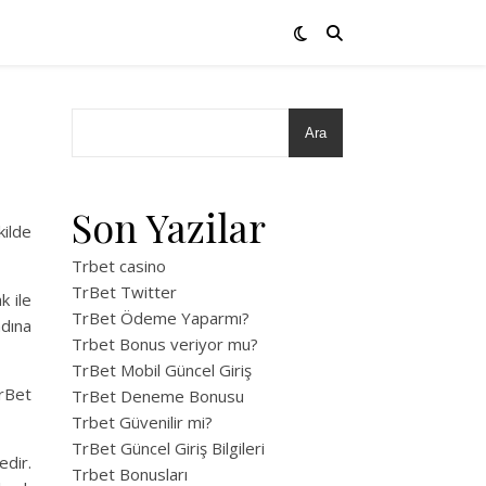
Ara
Son Yazilar
kilde
Trbet casino
TrBet Twitter
k ile
TrBet Ödeme Yaparmı?
adına
Trbet Bonus veriyor mu?
TrBet Mobil Güncel Giriş
TrBet
TrBet Deneme Bonusu
Trbet Güvenilir mi?
TrBet Güncel Giriş Bilgileri
edir.
Trbet Bonusları