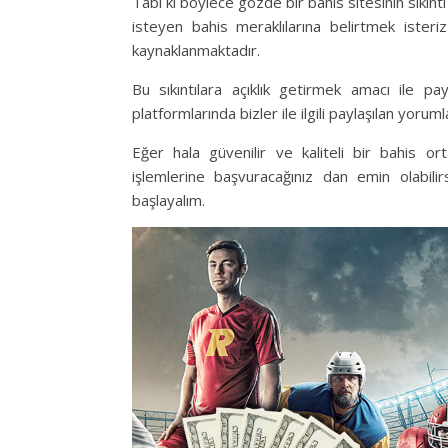
Tabi ki böylece gözde bir bahis sitesinin sıkın
isteyen bahis meraklılarına belirtmek isteriz
kaynaklanmaktadır.
Bu sıkıntılara açıklık getirmek amacı ile p
platformlarında bizler ile ilgili paylaşılan yoruml
Eğer hala güvenilir ve kaliteli bir bahis 
işlemlerine başvuracağınız dan emin olabilir
başlayalım.