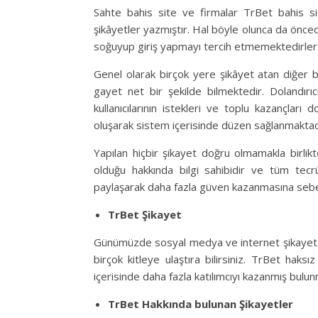
Sahte bahis site ve firmalar TrBet bahis s
şikâyetler yazmıştır. Hal böyle olunca da önced
soğuyup giriş yapmayı tercih etmemektedirler
Genel olarak birçok yere şikâyet atan diğer ba
gayet net bir şekilde bilmektedir. Dolandırı
kullanıcılarının istekleri ve toplu kazançları 
oluşarak sistem içerisinde düzen sağlanmaktad
Yapılan hiçbir şikayet doğru olmamakla birlikt
olduğu hakkında bilgi sahibidir ve tüm tecr
paylaşarak daha fazla güven kazanmasına seb
TrBet Şikayet
Günümüzde sosyal medya ve internet şikayet sa
birçok kitleye ulaştıra bilirsiniz. TrBet haksı
içerisinde daha fazla katılımcıyı kazanmış bulun
TrBet Hakkında bulunan Şikayetler