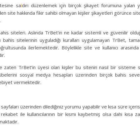
itesine sa
l
dırı düzenlemek için birçok şikayet forumuna yalan y
en site hakkında fikir sahibi olmayan kişiler şikayetleri görünce si
.
his siteleri. Aslında TrBet’in ne kadar sistemli ve güvenilir old
cı bahis sitelerinin uyguladığı kuralları uygulamayan TrBet, ta
doğrultusunda ilerlemektedir. Böylelikle site ve kullanıcı arasınd
ır.
e zaten TrBet’in üyesi olan kişiler bu sitenin nasıl bir sisteme 
übelerini sosyal medya hesapları üzerinden birçok bahis sever
ebiyet vermektedir.
yfaları üzerinden dilediğiniz yorumu yapabilir ve kısa süre içeri
z rekabet ile kullanıcılarının bir kısmı kaybetmiş olsa dahi kısa 
maktadır.