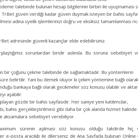
e ödeme talebinde bulunan hesap bilgilerinin birbiri ile uyuşmaması 
r. TrBet güven verdiği kadar güven duymak isteyen bir bahis sayfa
lmesi adına üyelik işlemlerinizi doğru ve eksiksiz tamamlanması ric
Bet adresinde güvenli kazançlar elde edebilirsiniz.
laştığımız sorunlardan biridir aslında. Bu soruna sebebiyet v
arın bir çoğunu çekme talebinde de sağlamaktadır. Bu yöntemlerin
re belirtilir. Yani bu demek oluyor ki çekim yöntemine bağlı olara
duğu bankaya bağlı olarak gecikmeler söz konusu olabilir ve aktarı
yi aşabilir.
layan gözde bir bahis sayfasıdır. Her saniye yeni katılımcılar,
, bahis gerçekleştirilmesi gibi daha bir çok alanda hizmet halinde
e aksamalara sebebiyet verebiliyor.
ximum sürenin aşılması söz konusu olduğu takdirde hiç v
r e-posta aracılığı ile dilerseniz de Ana Sayfada bulunan Online