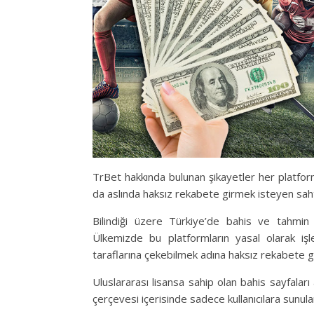
TrBet hakkında bulunan şikayetler her platfor
da aslında haksız rekabete girmek isteyen saht
Bilindiği üzere Türkiye’de bahis ve tahmin
Ülkemizde bu platformların yasal olarak işle
taraflarına çekebilmek adına haksız rekabete g
Uluslararası lisansa sahip olan bahis sayfala
çerçevesi içerisinde sadece kullanıcılara sunul