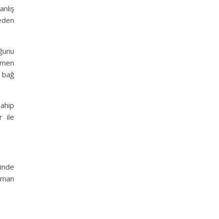
anlış
teden
uğunu
mamen
a bağ
sahip
 ile
sinde
zaman